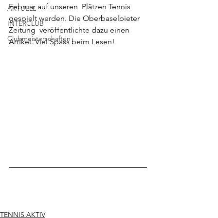
Februar auf unseren  Plätzen Tennis 
AKTUELL
gespielt werden. Die Oberbaselbieter 
INTERCLUB
Zeitung  veröffentlichte dazu einen 
Clubmeisterschaften
Artikel. Viel Spass beim Lesen! 
TENNIS AKTIV