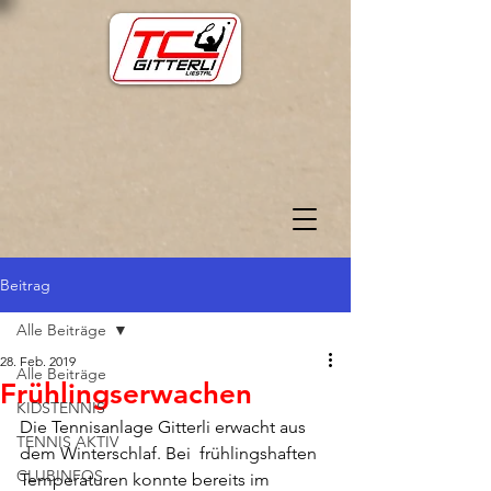
Beitrag
Alle Beiträge
28. Feb. 2019
Alle Beiträge
Frühlingserwachen
KIDSTENNIS
Die Tennisanlage Gitterli erwacht aus 
TENNIS AKTIV
dem Winterschlaf. Bei  frühlingshaften 
CLUBINFOS
Temperaturen konnte bereits im 