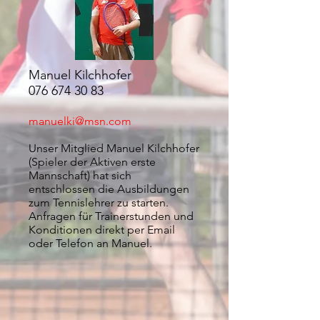
Manuel Kilchhofer
076 674 30 83
manuelki@msn.com
Unser Mitglied Manuel Kilchhofer
(Spieler der Aktiven erste
Mannschaft) hat sich
entschlossen die Ausbildungen
zum Tennislehrer zu starten.
Anfragen für Trainerstunden und
Konditionen direkt per Email
oder Telefon an Manuel.