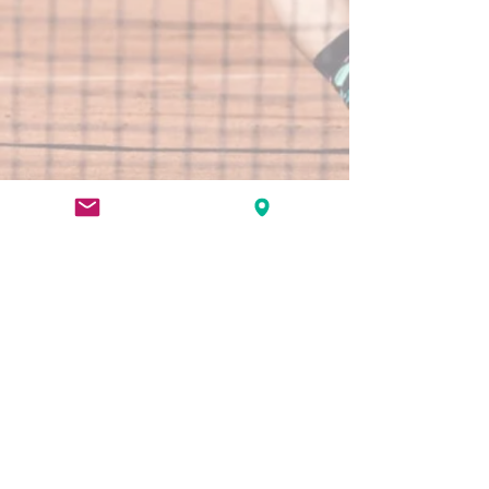
© 2025 Tennisclub Gitterli •