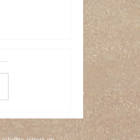
NSOREN APERO 2025
•
info@tc-gitterli.ch