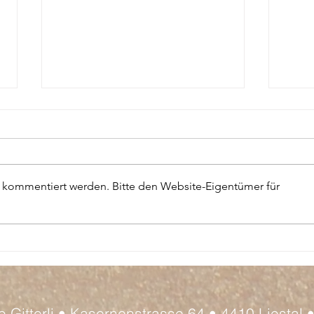
r kommentiert werden. Bitte den Website-Eigentümer für
SPO
CLUBMEISTERSCHAFTEN
2025 TC PRATTELN/TC
GITTERLI/TC WALDENBURG
 Gitterli • Kasernenstrasse 64 • 4410 Liestal 